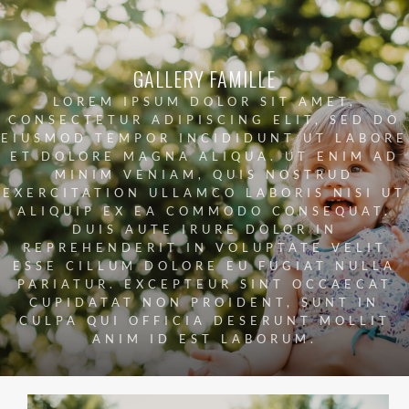
GALLERY FAMILLE
LOREM IPSUM DOLOR SIT AMET,
CONSECTETUR ADIPISCING ELIT, SED DO
EIUSMOD TEMPOR INCIDIDUNT UT LABORE
ET DOLORE MAGNA ALIQUA. UT ENIM AD
MINIM VENIAM, QUIS NOSTRUD
EXERCITATION ULLAMCO LABORIS NISI UT
ALIQUIP EX EA COMMODO CONSEQUAT.
DUIS AUTE IRURE DOLOR IN
REPREHENDERIT IN VOLUPTATE VELIT
ESSE CILLUM DOLORE EU FUGIAT NULLA
PARIATUR. EXCEPTEUR SINT OCCAECAT
CUPIDATAT NON PROIDENT, SUNT IN
CULPA QUI OFFICIA DESERUNT MOLLIT
ANIM ID EST LABORUM.