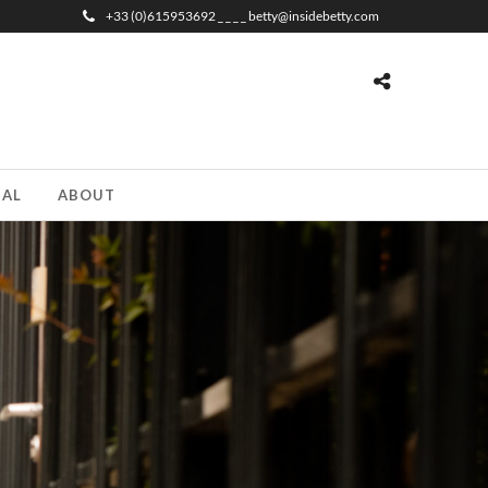
+33 (0)615953692 _ _ _ _ betty@insidebetty.com
NAL
ABOUT